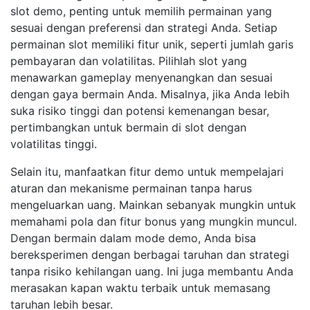
slot demo, penting untuk memilih permainan yang
sesuai dengan preferensi dan strategi Anda. Setiap
permainan slot memiliki fitur unik, seperti jumlah garis
pembayaran dan volatilitas. Pilihlah slot yang
menawarkan gameplay menyenangkan dan sesuai
dengan gaya bermain Anda. Misalnya, jika Anda lebih
suka risiko tinggi dan potensi kemenangan besar,
pertimbangkan untuk bermain di slot dengan
volatilitas tinggi.
Selain itu, manfaatkan fitur demo untuk mempelajari
aturan dan mekanisme permainan tanpa harus
mengeluarkan uang. Mainkan sebanyak mungkin untuk
memahami pola dan fitur bonus yang mungkin muncul.
Dengan bermain dalam mode demo, Anda bisa
bereksperimen dengan berbagai taruhan dan strategi
tanpa risiko kehilangan uang. Ini juga membantu Anda
merasakan kapan waktu terbaik untuk memasang
taruhan lebih besar.