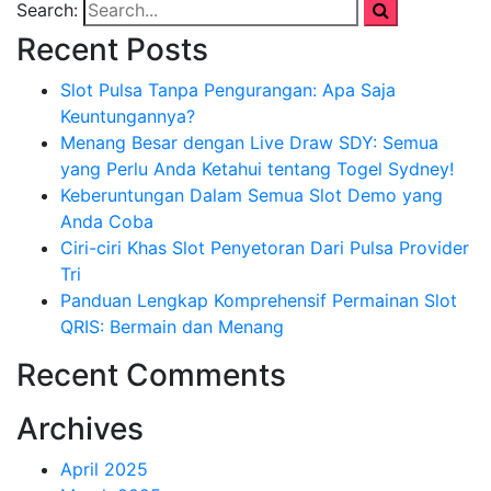
Search:
Recent Posts
Slot Pulsa Tanpa Pengurangan: Apa Saja
Keuntungannya?
Menang Besar dengan Live Draw SDY: Semua
yang Perlu Anda Ketahui tentang Togel Sydney!
Keberuntungan Dalam Semua Slot Demo yang
Anda Coba
Ciri-ciri Khas Slot Penyetoran Dari Pulsa Provider
Tri
Panduan Lengkap Komprehensif Permainan Slot
QRIS: Bermain dan Menang
Recent Comments
Archives
April 2025