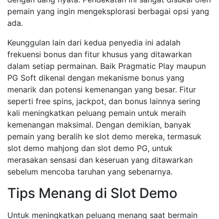
pemain yang ingin mengeksplorasi berbagai opsi yang
ada.
Keunggulan lain dari kedua penyedia ini adalah
frekuensi bonus dan fitur khusus yang ditawarkan
dalam setiap permainan. Baik Pragmatic Play maupun
PG Soft dikenal dengan mekanisme bonus yang
menarik dan potensi kemenangan yang besar. Fitur
seperti free spins, jackpot, dan bonus lainnya sering
kali meningkatkan peluang pemain untuk meraih
kemenangan maksimal. Dengan demikian, banyak
pemain yang beralih ke slot demo mereka, termasuk
slot demo mahjong dan slot demo PG, untuk
merasakan sensasi dan keseruan yang ditawarkan
sebelum mencoba taruhan yang sebenarnya.
Tips Menang di Slot Demo
Untuk meningkatkan peluang menang saat bermain