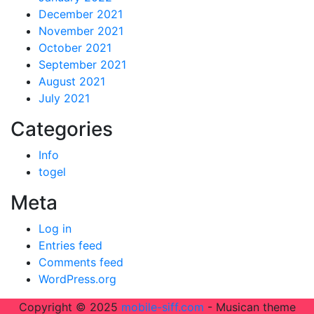
December 2021
November 2021
October 2021
September 2021
August 2021
July 2021
Categories
Info
togel
Meta
Log in
Entries feed
Comments feed
WordPress.org
Copyright © 2025
mobile-siff.com
- Musican theme