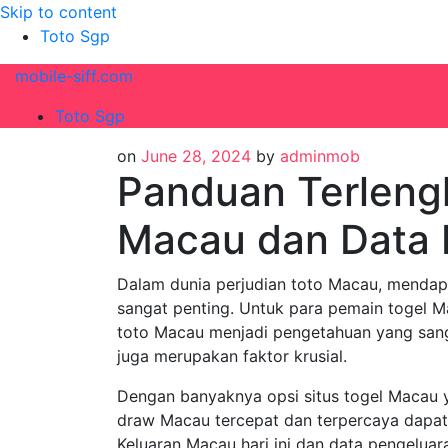
Skip to content
Toto Sgp
mobile-siff.com
Toto Sgp
on
June 28, 2024
by
adminmob
Panduan Terleng
Macau dan Data 
Dalam dunia perjudian toto Macau, mendapa
sangat penting. Untuk para pemain togel Ma
toto Macau menjadi pengetahuan yang sang
juga merupakan faktor krusial.
Dengan banyaknya opsi situs togel Macau 
draw Macau tercepat dan terpercaya dapa
Keluaran Macau hari ini dan data pengelua