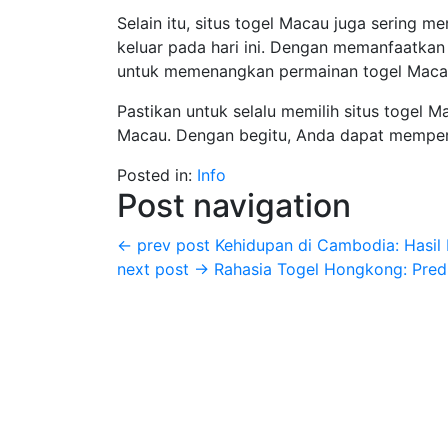
Selain itu, situs togel Macau juga sering 
keluar pada hari ini. Dengan memanfaatkan
untuk memenangkan permainan togel Maca
Pastikan untuk selalu memilih situs togel 
Macau. Dengan begitu, Anda dapat memperol
Posted in:
Info
Post navigation
← prev post
Kehidupan di Cambodia: Hasil 
next post →
Rahasia Togel Hongkong: Predi