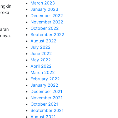
March 2023
ungkin
January 2023
ereka
December 2022
November 2022
October 2022
uaran
September 2022
rinya.
August 2022
July 2022
June 2022
May 2022
April 2022
March 2022
February 2022
January 2022
December 2021
November 2021
October 2021
September 2021
August 2021