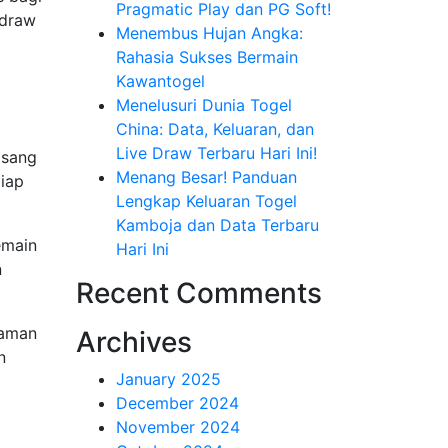
Pragmatic Play dan PG Soft!
 draw
Menembus Hujan Angka:
Rahasia Sukses Bermain
Kawantogel
Menelusuri Dunia Togel
China: Data, Keluaran, dan
Live Draw Terbaru Hari Ini!
asang
Menang Besar! Panduan
iap
Lengkap Keluaran Togel
Kamboja dan Data Terbaru
emain
Hari Ini
n
Recent Comments
laman
Archives
n
January 2025
December 2024
November 2024