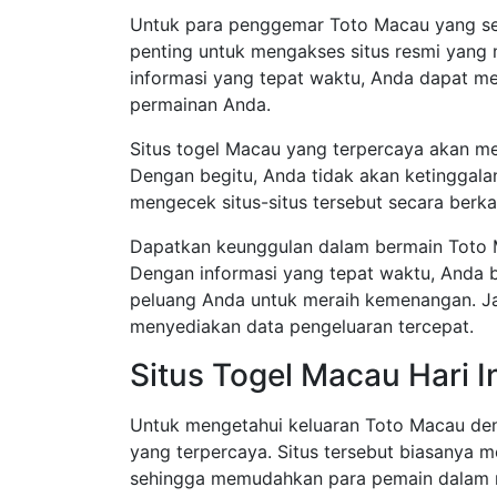
Untuk para penggemar Toto Macau yang sel
penting untuk mengakses situs resmi yang
informasi yang tepat waktu, Anda dapat m
permainan Anda.
Situs togel Macau yang terpercaya akan m
Dengan begitu, Anda tidak akan ketinggalan
mengecek situs-situs tersebut secara berk
Dapatkan keunggulan dalam bermain Toto 
Dengan informasi yang tepat waktu, Anda 
peluang Anda untuk meraih kemenangan. Jad
menyediakan data pengeluaran tercepat.
Situs Togel Macau Hari I
Untuk mengetahui keluaran Toto Macau deng
yang terpercaya. Situs tersebut biasanya 
sehingga memudahkan para pemain dalam me