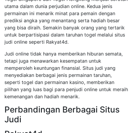
utama dalam dunia perjudian online. Kedua jenis
permainan ini menarik minat para pemain dengan
prediksi angka yang menantang serta hadiah besar
yang bisa diraih. Semakin banyak orang yang tertarik
untuk berpartisipasi dalam taruhan togel melalui situs
judi online seperti Rakyat4d.
Judi online tidak hanya memberikan hiburan semata,
tetapi juga menawarkan kesempatan untuk
memperoleh keuntungan finansial. Situs judi yang
menyediakan berbagai jenis permainan taruhan,
seperti togel dan permainan kasino, memberikan
pilihan yang luas bagi para penjudi online untuk meraih
kemenangan dan hadiah menarik.
Perbandingan Berbagai Situs
Judi