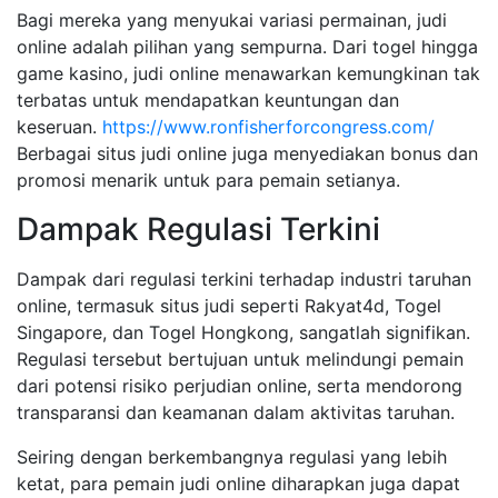
Bagi mereka yang menyukai variasi permainan, judi
online adalah pilihan yang sempurna. Dari togel hingga
game kasino, judi online menawarkan kemungkinan tak
terbatas untuk mendapatkan keuntungan dan
keseruan.
https://www.ronfisherforcongress.com/
Berbagai situs judi online juga menyediakan bonus dan
promosi menarik untuk para pemain setianya.
Dampak Regulasi Terkini
Dampak dari regulasi terkini terhadap industri taruhan
online, termasuk situs judi seperti Rakyat4d, Togel
Singapore, dan Togel Hongkong, sangatlah signifikan.
Regulasi tersebut bertujuan untuk melindungi pemain
dari potensi risiko perjudian online, serta mendorong
transparansi dan keamanan dalam aktivitas taruhan.
Seiring dengan berkembangnya regulasi yang lebih
ketat, para pemain judi online diharapkan juga dapat